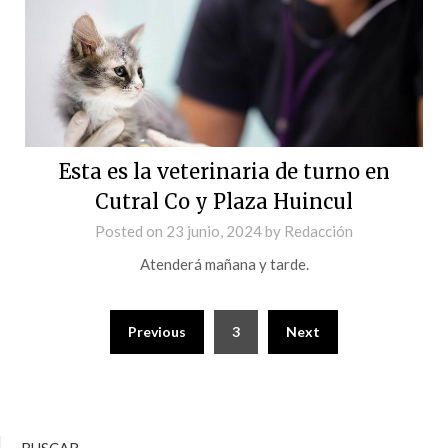
Esta es la veterinaria de turno en
Cutral Co y Plaza Huincul
Posted on
23 junio, 2024
by
Redacción
Atenderá mañana y tarde.
Previous
3
Next
BUSCAR