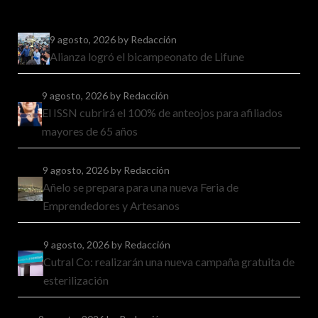
9 agosto, 2026
by Redacción
Alianza logró el bicampeonato de Lifune
9 agosto, 2026
by Redacción
El ISSN cubrirá el 100% de anteojos para afiliados
mayores de 65 años
9 agosto, 2026
by Redacción
Añelo se prepara para una nueva Feria de
Emprendedores y Artesanos
9 agosto, 2026
by Redacción
Cutral Co: realizarán una nueva campaña gratuita de
esterilización