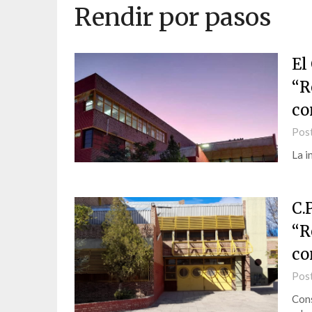
Rendir por pasos
El
“R
co
Pos
La i
C.
“R
co
Pos
Cons