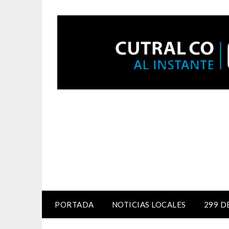
PORTADA
NOTICIAS LOCALES
299 D