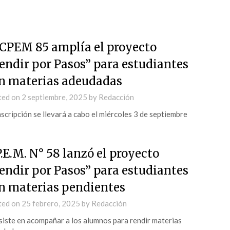
 CPEM 85 amplía el proyecto
endir por Pasos” para estudiantes
n materias adeudadas
ted on
2 septiembre, 2025
by
Redacción
nscripción se llevará a cabo el miércoles 3 de septiembre
P.E.M. N° 58 lanzó el proyecto
endir por Pasos” para estudiantes
n materias pendientes
ted on
25 febrero, 2025
by
Redacción
iste en acompañar a los alumnos para rendir materias