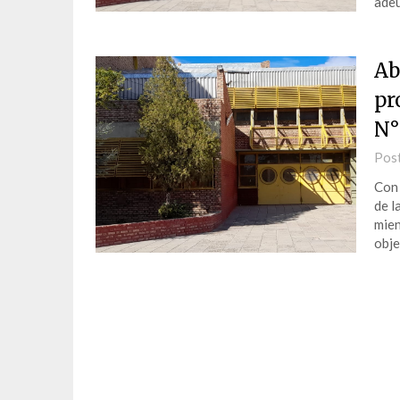
ade
Ab
pr
N°
Pos
Con 
de l
mien
obje