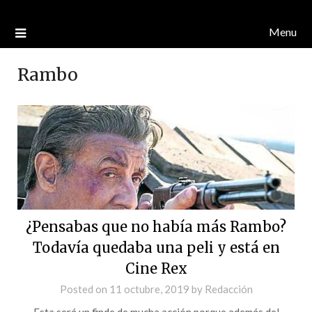
Menu
Rambo
¿Pensabas que no había más Rambo?
Todavía quedaba una peli y está en
Cine Rex
Posted on
11 octubre, 2019
by
Redacción
Esta será un finde de mucha acción porque además del