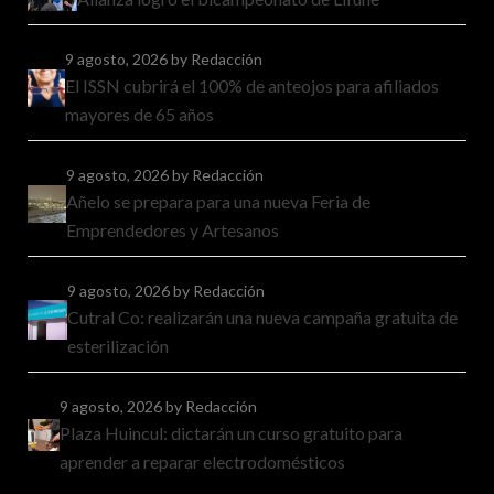
9 agosto, 2026
by Redacción
El ISSN cubrirá el 100% de anteojos para afiliados
mayores de 65 años
9 agosto, 2026
by Redacción
Añelo se prepara para una nueva Feria de
Emprendedores y Artesanos
9 agosto, 2026
by Redacción
Cutral Co: realizarán una nueva campaña gratuita de
esterilización
9 agosto, 2026
by Redacción
Plaza Huincul: dictarán un curso gratuito para
aprender a reparar electrodomésticos