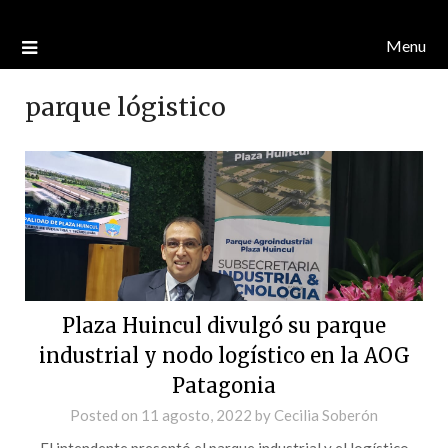
Menu
parque lógistico
Plaza Huincul divulgó su parque
industrial y nodo logístico en la AOG
Patagonia
Posted on
11 agosto, 2022
by
Cecilia Soberón
El intendente presentó el parque industrial y el logístico