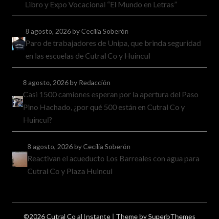
Libro y Expo Vocacional “El Mundo en Letras”
8 agosto, 2026
by Cecilia Soberón
Paro de trabajadores de Unipa, que brinda seguridad
en las escuelas de Cutral Co y Huincul
8 agosto, 2026
by Redacción
Casi 1500 camiones esperan por la apertura del Paso
Pino Hachado, ¿por qué 500 están en Cutral Co y
Huincul?
8 agosto, 2026
by Cecilia Soberón
Reactivan el acueducto Los Barreales con agua para
Cutral Co y Plaza Huincul
©2026 Cutral Co al Instante
| Theme by
SuperbThemes