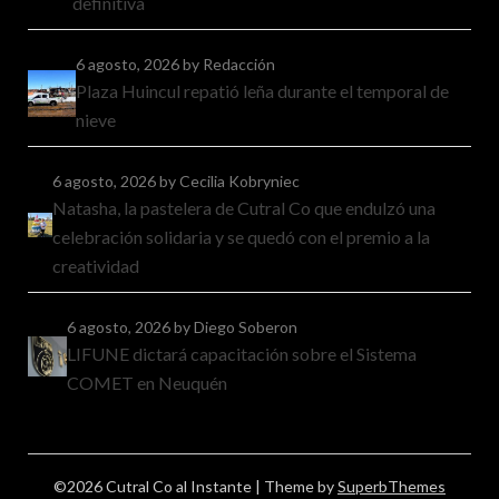
definitiva
6 agosto, 2026
by Redacción
Plaza Huincul repatió leña durante el temporal de
nieve
6 agosto, 2026
by Cecilia Kobryniec
Natasha, la pastelera de Cutral Co que endulzó una
celebración solidaria y se quedó con el premio a la
creatividad
6 agosto, 2026
by Diego Soberon
LIFUNE dictará capacitación sobre el Sistema
COMET en Neuquén
©2026 Cutral Co al Instante
| Theme by
SuperbThemes