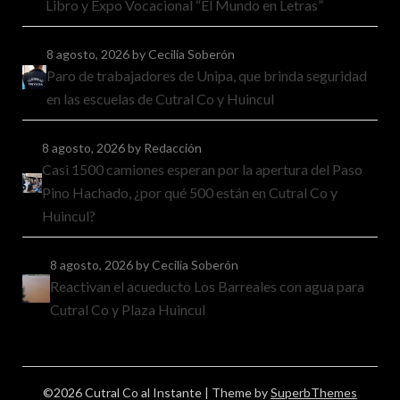
Libro y Expo Vocacional “El Mundo en Letras”
8 agosto, 2026
by Cecilia Soberón
Paro de trabajadores de Unipa, que brinda seguridad
en las escuelas de Cutral Co y Huincul
8 agosto, 2026
by Redacción
Casi 1500 camiones esperan por la apertura del Paso
Pino Hachado, ¿por qué 500 están en Cutral Co y
Huincul?
8 agosto, 2026
by Cecilia Soberón
Reactivan el acueducto Los Barreales con agua para
Cutral Co y Plaza Huincul
©2026 Cutral Co al Instante
| Theme by
SuperbThemes