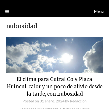
Menu
nubosidad
El clima para Cutral Co y Plaza
Huincul: calor y un poco de alivio desde
la tarde, con nubosidad
Posted on
31 enero, 2024
by
Redacción
La mañana será agradable, la tarde calurosa