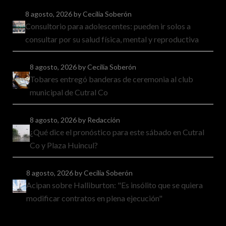
8 agosto, 2026
by Cecilia Soberón
Consultorio para adolescentes: pueden ir solos a
consultar por su salud física, mental y reproductiva
8 agosto, 2026
by Cecilia Soberón
Tobares entregó banderas de ceremonia al club
municipal de Cutral Co
8 agosto, 2026
by Redacción
¿Qué dice el pronóstico para este sábado en Cutral
Co y Plaza Huincul?
8 agosto, 2026
by Cecilia Soberón
Acipan sobre Halliburton: "Es insólito que se quiera
modificar contratos en plena ejecución"