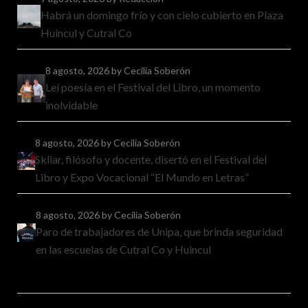
Habrá un domingo frío y con cielo cubierto en Plaza
Huincul y Cutral Co
8 agosto, 2026
by Cecilia Soberón
Leí poesía en el Festival del Libro, un momento
inolvidable
8 agosto, 2026
by Cecilia Soberón
Skliar, filósofo y docente, disertó en el Festival del
Libro y Expo Vocacional “El Mundo en Letras”
8 agosto, 2026
by Cecilia Soberón
Paro de trabajadores de Unipa, que brinda seguridad
en las escuelas de Cutral Co y Huincul