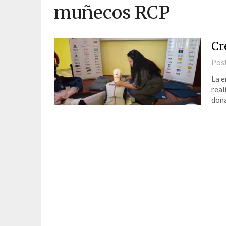
muñecos RCP
Cr
Pos
La e
real
dona