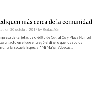
ediquen más cerca de la comunidad
ted on
30 octubre, 2017
by
Redacción
mpresa de tarjetas de crédito de Cutral Co y Plaza Huincul
izó un acto en el que entregó el dinero que los socios
ron a la Escuela Especial “Mi Mañana”, becas…