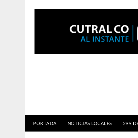
PORTADA
NOTICIAS LOCALES
299 D