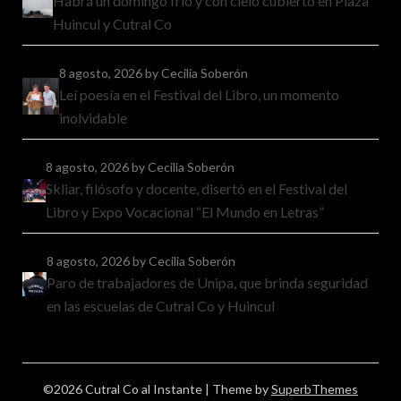
Habrá un domingo frío y con cielo cubierto en Plaza
Huincul y Cutral Co
8 agosto, 2026
by Cecilia Soberón
Leí poesía en el Festival del Libro, un momento
inolvidable
8 agosto, 2026
by Cecilia Soberón
Skliar, filósofo y docente, disertó en el Festival del
Libro y Expo Vocacional “El Mundo en Letras”
8 agosto, 2026
by Cecilia Soberón
Paro de trabajadores de Unipa, que brinda seguridad
en las escuelas de Cutral Co y Huincul
©2026 Cutral Co al Instante
| Theme by
SuperbThemes