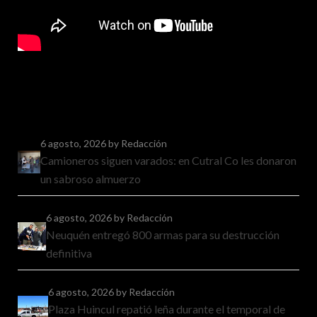
6 agosto, 2026
by Redacción
Camioneros siguen varados: en Cutral Co les donaron
un sabroso almuerzo
6 agosto, 2026
by Redacción
Neuquén entregó 800 armas para su destrucción
definitiva
6 agosto, 2026
by Redacción
Plaza Huincul repatió leña durante el temporal de