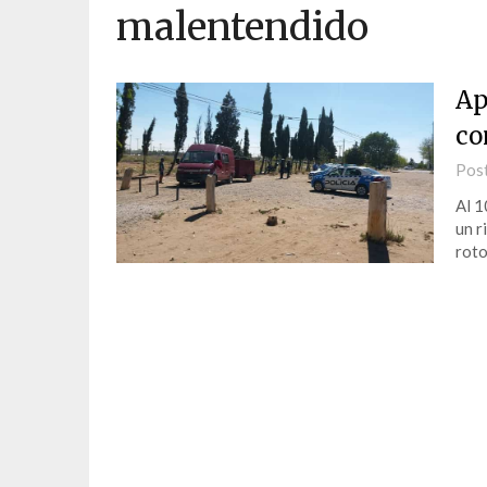
malentendido
Ap
co
Pos
Al 1
un r
roto