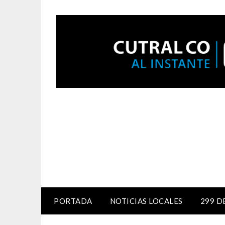
PORTADA
NOTICIAS LOCALES
299 D