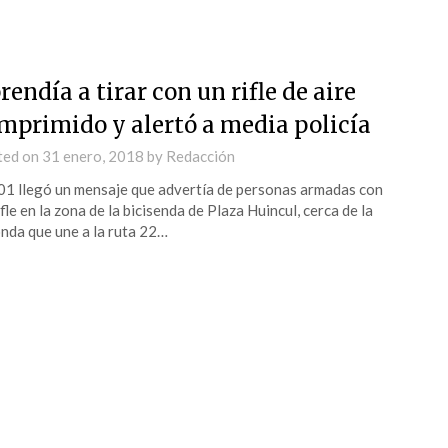
rendía a tirar con un rifle de aire
mprimido y alertó a media policía
ted on
31 enero, 2018
by
Redacción
01 llegó un mensaje que advertía de personas armadas con
ifle en la zona de la bicisenda de Plaza Huincul, cerca de la
nda que une a la ruta 22…