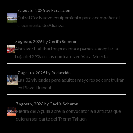
7 agosto, 2026
by Redacción
Cutral Co: Nuevo equipamiento para acompañar el
crecimiento de Alianza
7 agosto, 2026
by Cecilia Soberón
Abusivo: Halliburton presiona a pymes a aceptar la
baja del 23% en sus contratos en Vaca Muerta
7 agosto, 2026
by Redacción
Las 32 viviendas para adultos mayores se construirán
en Plaza Huincul
7 agosto, 2026
by Cecilia Soberón
Piedra del Águila abre la convocatoria a artistas que
quieran ser parte del Tremn Tahuen