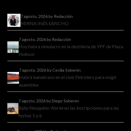
7 agosto, 2026
by Redacción
MIRNA INÉS SANCHO
7 agosto, 2026
by Redacción
Hoy habrá simulacro en la destilería de YPF de Plaza
Huincul
7 agosto, 2026
by Cecilia Soberón
Habrá banderazo en el club Petrolero para exigir
asamblea
7 agosto, 2026
by Diego Soberon
Rally Neuquino: Abrieron las inscripciones para las
fechas 5 y 6