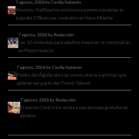
7 agosto, 2026
by Cecilia Soberón
Abusivo: Halliburton presiona a pymes a aceptar la
baja del 23% en sus contratos en Vaca Muerta
7 agosto, 2026
by Redacción
Las 32 viviendas para adultos mayores se construirán
en Plaza Huincul
7 agosto, 2026
by Cecilia Soberón
Piedra del Águila abre la convocatoria a artistas que
quieran ser parte del Tremn Tahuen
7 agosto, 2026
by Redacción
El barrio Centro Sur invita a una jornada gratuita de
ajedrez