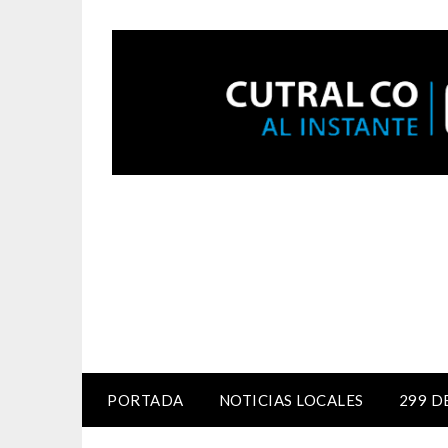
PORTADA
NOTICIAS LOCALES
299 D