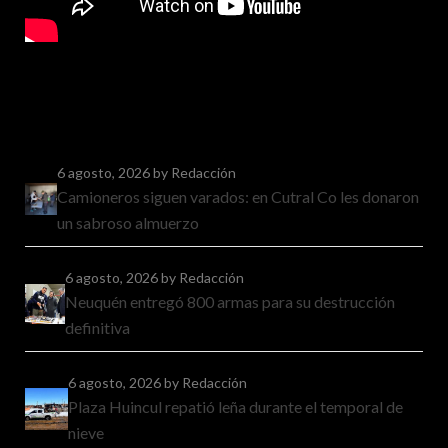
6 agosto, 2026
by Redacción
Camioneros siguen varados: en Cutral Co les donaron
un sabroso almuerzo
6 agosto, 2026
by Redacción
Neuquén entregó 800 armas para su destrucción
definitiva
6 agosto, 2026
by Redacción
Plaza Huincul repatió leña durante el temporal de
nieve