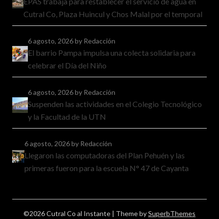
EPAS trabaja para restablecer el servicio de agua en
Cutral Co, Plaza Huincul y Chos Malal por el temporal
6 agosto, 2026
by Redacción
El barrio Pampa impulsa una colecta solidaria para
celebrar el Día del Niño
6 agosto, 2026
by Redacción
Suspenden las actividades en el Colegio Tecnológico
y la Facultad de la UTN
6 agosto, 2026
by Redacción
Llegaron las computadoras del Plan Pehuén y las
primeras fueron para la escuela N° 47 de Cayanta
©2026 Cutral Co al Instante
| Theme by
SuperbThemes