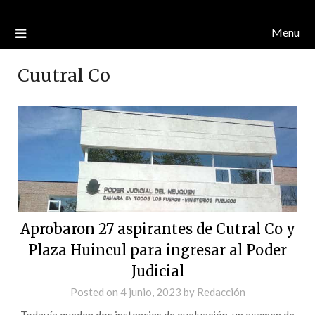
Menu
Cuutral Co
Aprobaron 27 aspirantes de Cutral Co y
Plaza Huincul para ingresar al Poder
Judicial
Posted on
4 junio, 2023
by
Redacción
Todavía quedan dos instancias de evaluación, un examen de