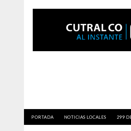
PORTADA
NOTICIAS LOCALES
299 D