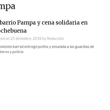
ampa
 barrio Pampa y cena solidaria en
chebuena
ted on
25 diciembre, 2018
by
Redacción
omisión barrial entregó pollos y ensalada a las guardias de
eros y policía