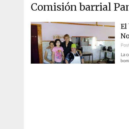
Comisión barrial P
El
No
Pos
La c
bomb