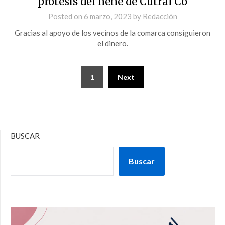
prótesis del nene de Cutral Co
Posted on
6 marzo, 2023
by
Redacción
Gracias al apoyo de los vecinos de la comarca consiguieron
el dinero.
1
Next
BUSCAR
Buscar