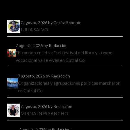
7 agosto, 2026
by Cecilia Soberón
JULIA SALVO
7 agosto, 2026
by Redacción
"El mundo en letras": el festival del libro y la expo
vocacional ya se viven en Cutral Co
7 agosto, 2026
by Redacción
Organizaciones y agrupaciones políticas marcharon
en Cutral Co
7 agosto, 2026
by Redacción
MIRNA INÉS SANCHO
7 agosto, 2026
by Redacción