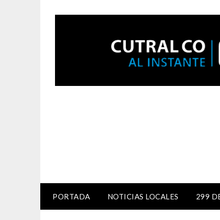
PORTADA
NOTICIAS LOCALES
299 D