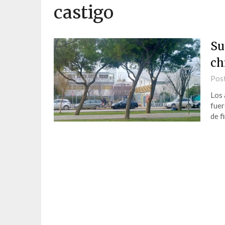
castigo
Su
ch
Pos
Los 
fuer
de f