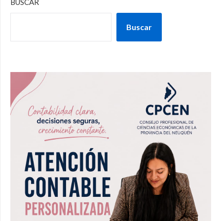
BUSCAR
Buscar