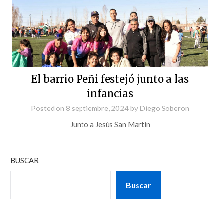
El barrio Peñi festejó junto a las
infancias
Posted on
8 septiembre, 2024
by
Diego Soberon
Junto a Jesús San Martín
BUSCAR
Buscar