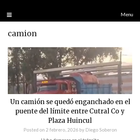
Menu
camion
Un camión se quedó enganchado en el
puente del límite entre Cutral Co y
Plaza Huincul
Posted on
2 febrero, 2026
by
Diego Soberon
Hubo demoras en el tránsito