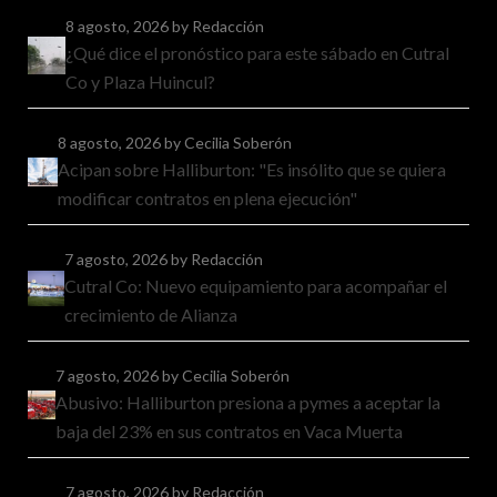
8 agosto, 2026
by Redacción
¿Qué dice el pronóstico para este sábado en Cutral
Co y Plaza Huincul?
8 agosto, 2026
by Cecilia Soberón
Acipan sobre Halliburton: "Es insólito que se quiera
modificar contratos en plena ejecución"
7 agosto, 2026
by Redacción
Cutral Co: Nuevo equipamiento para acompañar el
crecimiento de Alianza
7 agosto, 2026
by Cecilia Soberón
Abusivo: Halliburton presiona a pymes a aceptar la
baja del 23% en sus contratos en Vaca Muerta
7 agosto, 2026
by Redacción