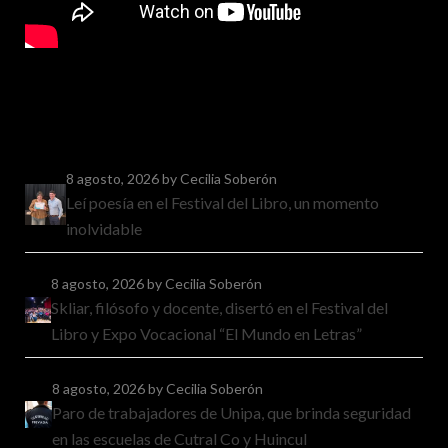
8 agosto, 2026
by Cecilia Soberón
Leí poesía en el Festival del Libro, un momento
inolvidable
8 agosto, 2026
by Cecilia Soberón
Skliar, filósofo y docente, disertó en el Festival del
Libro y Expo Vocacional “El Mundo en Letras”
8 agosto, 2026
by Cecilia Soberón
Paro de trabajadores de Unipa, que brinda seguridad
en las escuelas de Cutral Co y Huincul