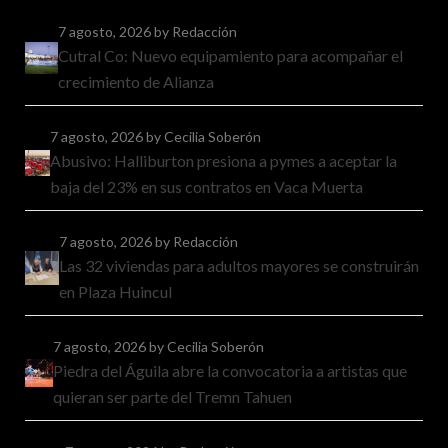
7 agosto, 2026
by Redacción
Cutral Co: Nuevo equipamiento para acompañar el
crecimiento de Alianza
7 agosto, 2026
by Cecilia Soberón
Abusivo: Halliburton presiona a pymes a aceptar la
baja del 23% en sus contratos en Vaca Muerta
7 agosto, 2026
by Redacción
Las 32 viviendas para adultos mayores se construirán
en Plaza Huincul
7 agosto, 2026
by Cecilia Soberón
Piedra del Águila abre la convocatoria a artistas que
quieran ser parte del Tremn Tahuen