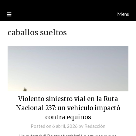
Menu
caballos sueltos
Violento siniestro vial en la Ruta
Nacional 237: un vehículo impactó
contra equinos
Posted on
6 abril, 2026
by
Redacción
Un automóvil Peugeot embistió a equinos que se