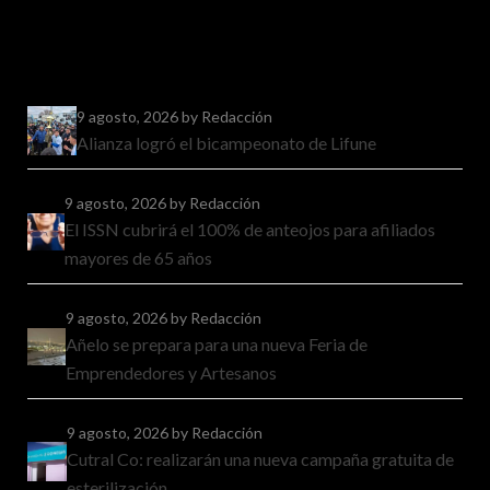
9 agosto, 2026
by Redacción
Alianza logró el bicampeonato de Lifune
9 agosto, 2026
by Redacción
El ISSN cubrirá el 100% de anteojos para afiliados
mayores de 65 años
9 agosto, 2026
by Redacción
Añelo se prepara para una nueva Feria de
Emprendedores y Artesanos
9 agosto, 2026
by Redacción
Cutral Co: realizarán una nueva campaña gratuita de
esterilización