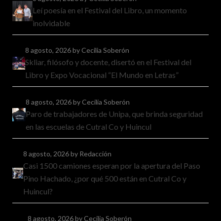
Leí poesía en el Festival del Libro, un momento
inolvidable
8 agosto, 2026
by Cecilia Soberón
Skliar, filósofo y docente, disertó en el Festival del
Libro y Expo Vocacional “El Mundo en Letras”
8 agosto, 2026
by Cecilia Soberón
Paro de trabajadores de Unipa, que brinda seguridad
en las escuelas de Cutral Co y Huincul
8 agosto, 2026
by Redacción
Casi 1500 camiones esperan por la apertura del Paso
Pino Hachado, ¿por qué 500 están en Cutral Co y
Huincul?
8 agosto, 2026
by Cecilia Soberón