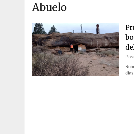
Abuelo
Pr
bo
de
Pos
Rubé
días