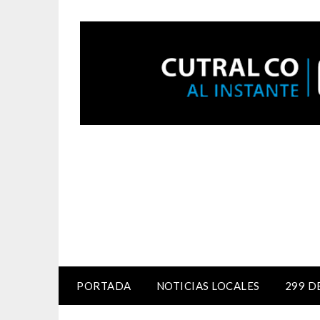
PORTADA
NOTICIAS LOCALES
299 D