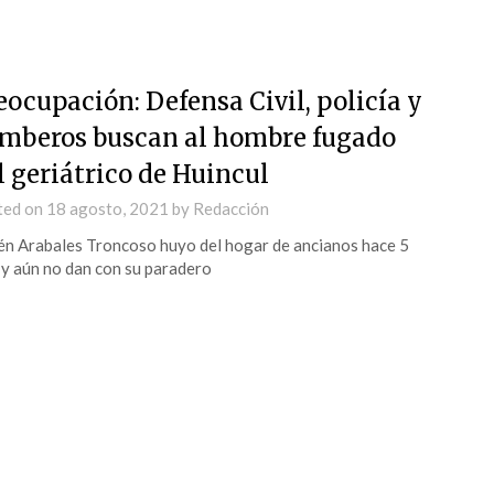
eocupación: Defensa Civil, policía y
mberos buscan al hombre fugado
l geriátrico de Huincul
ted on
18 agosto, 2021
by
Redacción
n Arabales Troncoso huyo del hogar de ancianos hace 5
 y aún no dan con su paradero