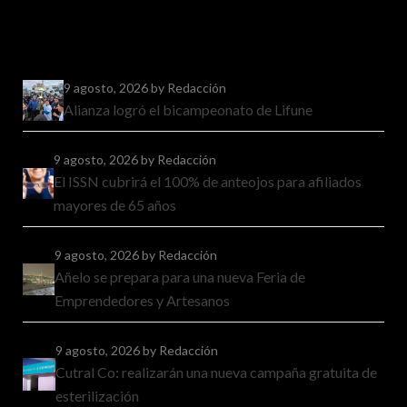
9 agosto, 2026
by Redacción
Alianza logró el bicampeonato de Lifune
9 agosto, 2026
by Redacción
El ISSN cubrirá el 100% de anteojos para afiliados
mayores de 65 años
9 agosto, 2026
by Redacción
Añelo se prepara para una nueva Feria de
Emprendedores y Artesanos
9 agosto, 2026
by Redacción
Cutral Co: realizarán una nueva campaña gratuita de
esterilización