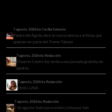
7 agosto, 2026
by Cecilia Soberón
Piedra del Águila abre la convocatoria a artistas que
quieran ser parte del Tremn Tahuen
7 agosto, 2026
by Redacción
El barrio Centro Sur invita a una jornada gratuita de
ajedrez
7 agosto, 2026
by Redacción
EMA LUNA
7 agosto, 2026
by Redacción
7 de agosto: habrá procesión y misa por San