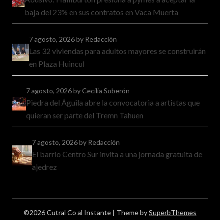
baja del 23% en sus contratos en Vaca Muerta
7 agosto, 2026
by Redacción
Las 32 viviendas para adultos mayores se construirán
en Plaza Huincul
7 agosto, 2026
by Cecilia Soberón
Piedra del Águila abre la convocatoria a artistas que
quieran ser parte del Tremn Tahuen
7 agosto, 2026
by Redacción
El barrio Centro Sur invita a una jornada gratuita de
ajedrez
©2026 Cutral Co al Instante
| Theme by
SuperbThemes