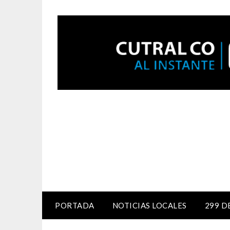
PORTADA
NOTICIAS LOCALES
299 D