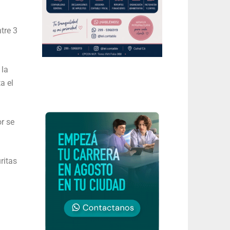
tre 3
 la
a el
r se
ritas