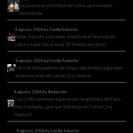
Leí poesía en el Festival del Libro, un momento
inolvidable
8 agosto, 2026
by Cecilia Soberón
Skliar, filósofo y docente, disertó en el Festival del
Libro y Expo Vocacional “El Mundo en Letras”
8 agosto, 2026
by Cecilia Soberón
Paro de trabajadores de Unipa, que brinda seguridad
en las escuelas de Cutral Co y Huincul
8 agosto, 2026
by Redacción
Casi 1500 camiones esperan por la apertura del Paso
Pino Hachado, ¿por qué 500 están en Cutral Co y
Huincul?
8 agosto, 2026
by Cecilia Soberón