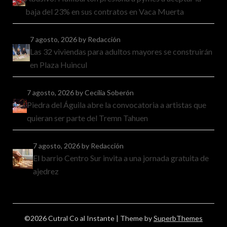
baja del 23% en sus contratos en Vaca Muerta
7 agosto, 2026
by Redacción
Las 32 viviendas para adultos mayores se construirán
en Plaza Huincul
7 agosto, 2026
by Cecilia Soberón
Piedra del Águila abre la convocatoria a artistas que
quieran ser parte del Tremn Tahuen
7 agosto, 2026
by Redacción
El barrio Centro Sur invita a una jornada gratuita de
ajedrez
©2026 Cutral Co al Instante
| Theme by
SuperbThemes