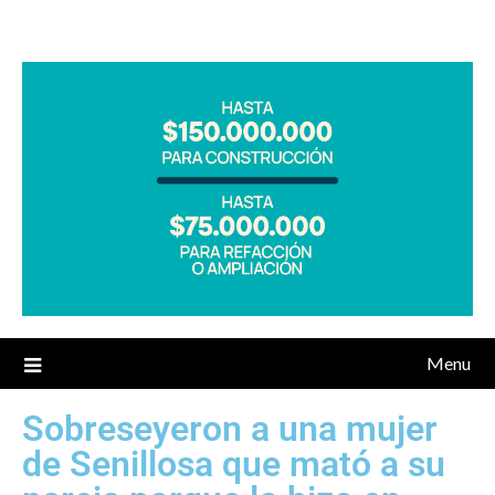
Menu
Sobreseyeron a una mujer
de Senillosa que mató a su