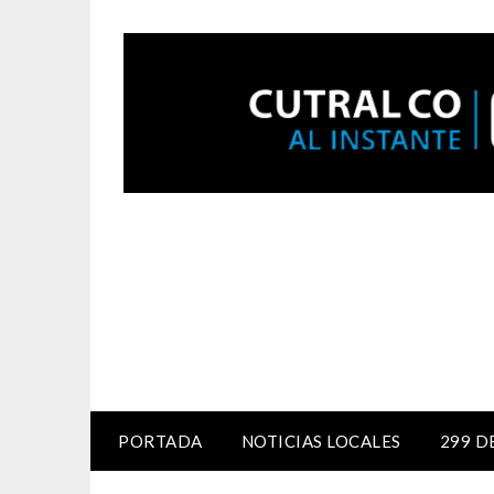
PORTADA
NOTICIAS LOCALES
299 D