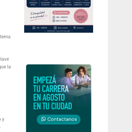
istema
clave
que la
o y
a