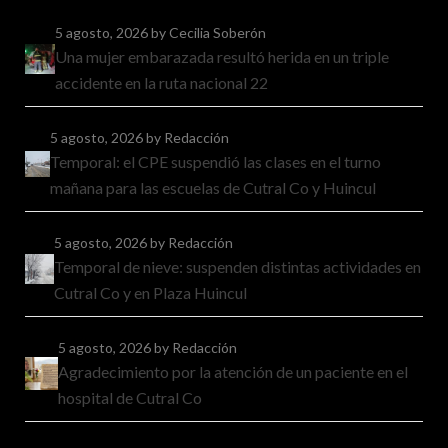
5 agosto, 2026
by Cecilia Soberón
Una mujer embarazada resultó herida en un triple
accidente en la ruta nacional 22
5 agosto, 2026
by Redacción
Temporal: el CPE suspendió las clases en el turno
mañana para las escuelas de Cutral Co y Huincul
5 agosto, 2026
by Redacción
Temporal de nieve: suspenden distintas actividades en
Cutral Co y en Plaza Huincul
5 agosto, 2026
by Redacción
Agradecimiento por la atención de un paciente en el
hospital de Cutral Co