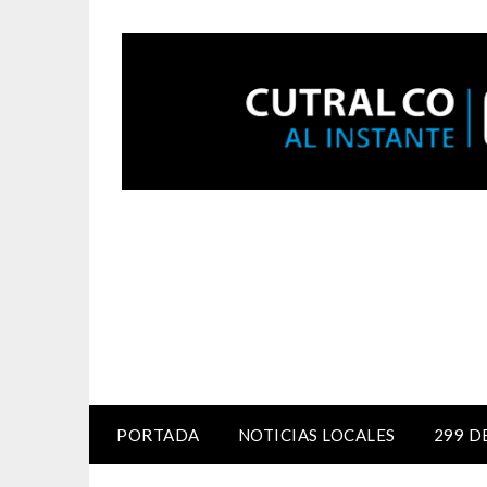
PORTADA
NOTICIAS LOCALES
299 D