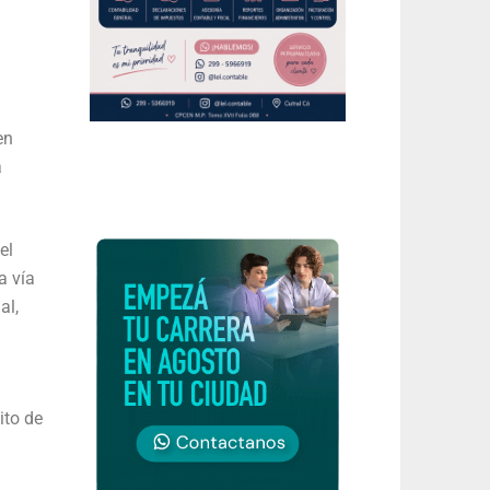
en
a
el
a vía
al,
ito de