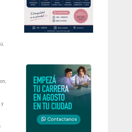
ú.
on,
 y
s