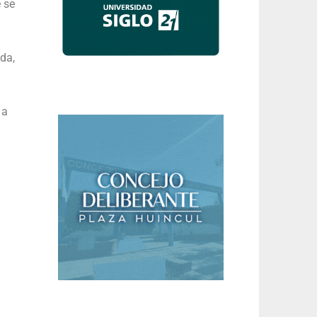
 se
da,
 a