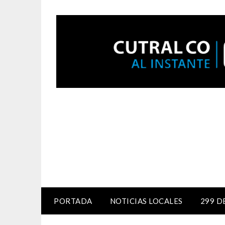
PORTADA
NOTICIAS LOCALES
299 D