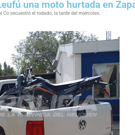
Leufú una moto hurtada en Zap
l Co secuestró el rodado, la tarde del miércoles.