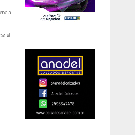
tencia
as el