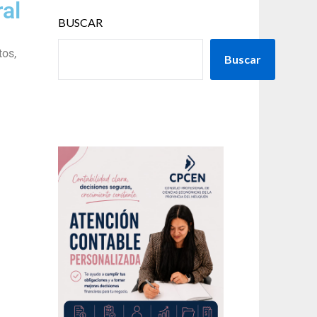
ral
BUSCAR
tos,
Buscar