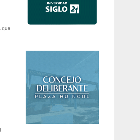
, que
l