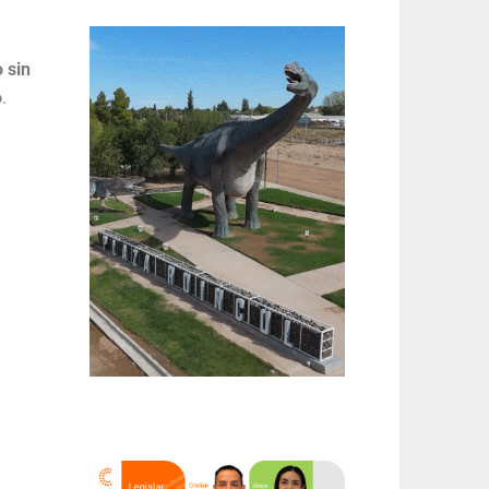
 sin
o
.