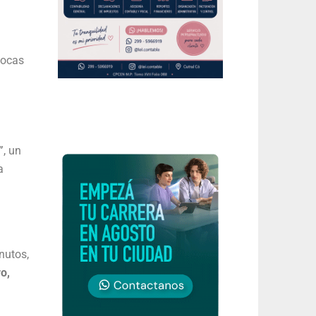
pocas
”
, un
a
nutos,
o,