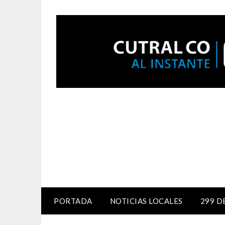
PORTADA
NOTICIAS LOCALES
299 D