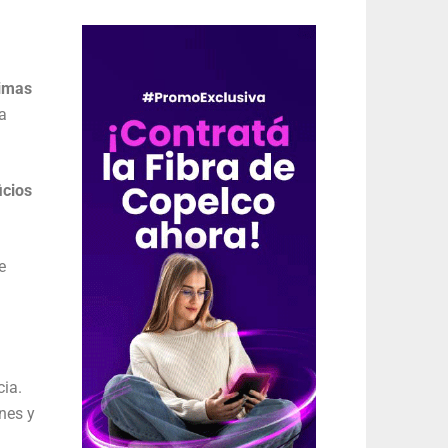
timas
ia
icios
e
cia.
nes y