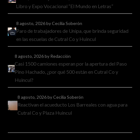
Libro y Expo Vocacional “El Mundo en Letras”
8 agosto, 2026
by Cecilia Soberón
Paro de trabajadores de Unipa, que brinda seguridad
en las escuelas de Cutral Co y Huincul
8 agosto, 2026
by Redacción
Casi 1500 camiones esperan por la apertura del Paso
Pino Hachado, ¿por qué 500 están en Cutral Co y
Huincul?
8 agosto, 2026
by Cecilia Soberón
Reactivan el acueducto Los Barreales con agua para
Cutral Co y Plaza Huincul