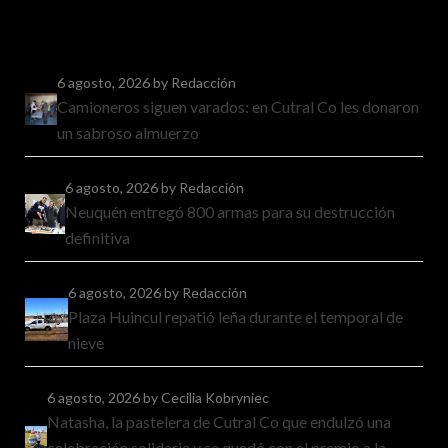
6 agosto, 2026
by Redacción
Camioneros siguen varados: en Cutral Co les donaron
un sabroso almuerzo
6 agosto, 2026
by Redacción
Neuquén entregó 800 armas para su destrucción
definitiva
6 agosto, 2026
by Redacción
Plaza Huincul repatió leña durante el temporal de
nieve
6 agosto, 2026
by Cecilia Kobryniec
Natasha, la pastelera de Cutral Co que endulzó una
celebración solidaria y se quedó con el premio a la