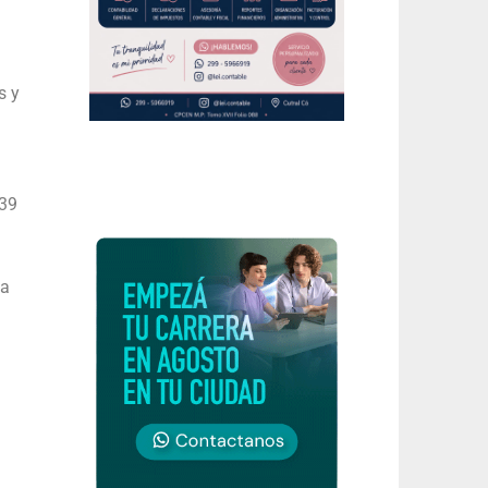
s y
 39
ca