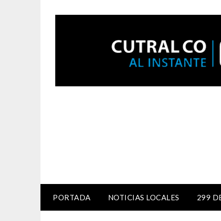
PORTADA
NOTICIAS LOCALES
299 D